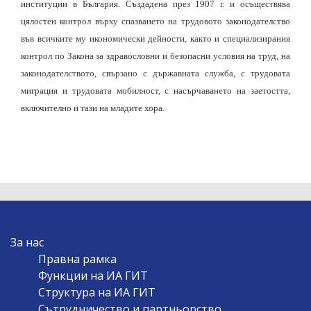
институции в България. Създадена през 1907 г. и осъществява
цялостен контрол върху спазването на трудовото законодателство
във всичките му икономически дейности, както и специализирания
контрол по Закона за здравословни и безопасни условия на труд, на
законодателството, свързано с държавната служба, с трудовата
миграция и трудовата мобилност, с насърчаването на заетостта,
включително и тази на младите хора.
MAIN
За нас
NAVIGATION
Правна рамка
Функции на ИА ГИТ
Структура на ИА ГИТ
Сътрудничество и партньорство