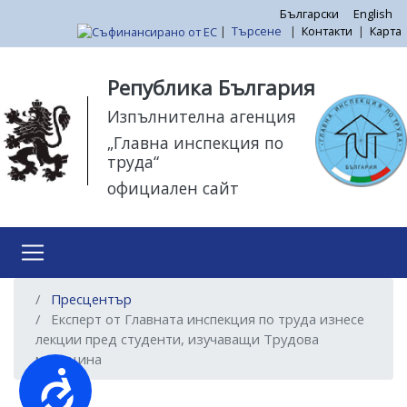
Премини
Български
English
|
Търсене
|
Контакти
|
Карта
към
основното
Моля,
съдържание
обърнете
Република България
внимание:
Изпълнителна агенция
Този
„Главна инспекция по
уебсайт
труда“
разполага
официален сайт
със
система
за
достъпност.
Пресцентър
Експерт от Главната инспекция по труда изнесе
лекции пред студенти, изучаващи Трудова
медицина
Достъпност