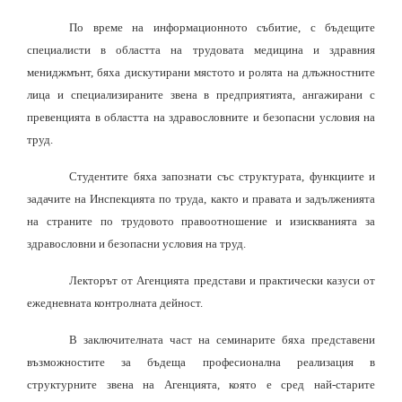
По време на информационното събитие, с бъдещите
специалисти в областта на трудовата медицина и здравния
мениджмънт, бяха дискутирани мястото и ролята на длъжностните
лица и специализираните звена в предприятията, ангажирани с
превенцията в областта на здравословните и безопасни условия на
труд.
Студентите бяха запознати със структурата, функциите и
задачите на Инспекцията по труда, както и правата и задълженията
на страните по трудовото правоотношение и изискванията за
здравословни и безопасни условия на труд.
Лекторът от Агенцията представи и практически казуси от
ежедневната контролната дейност.
В заключителната част на семинарите бяха представени
възможностите за бъдеща професионална реализация в
структурните звена на Агенцията, която е сред най-старите