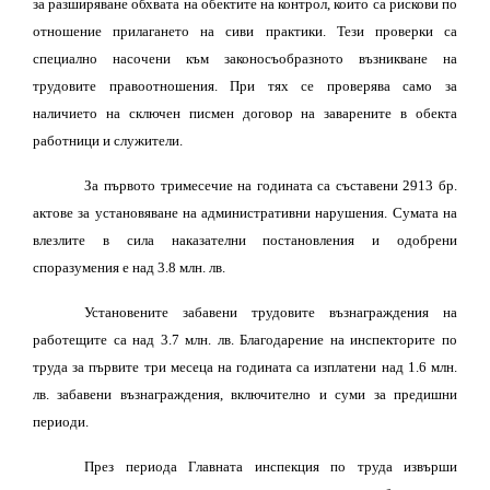
за разширяване обхвата на обектите на контрол, които са рискови по
отношение прилагането на сиви практики. Тези проверки са
специално насочени към законосъобразното възникване на
трудовите правоотношения. При тях се проверява само за
наличието на сключен писмен договор на заварените в обекта
работници и служители.
За първото тримесечие на годината са съставени 2913 бр.
актове за установяване на административни нарушения. Сумата на
влезлите в сила наказателни постановления и одобрени
споразумения е над 3.8 млн. лв.
Установените забавени трудовите възнаграждения на
работещите са над 3.7 млн. лв. Благодарение на инспекторите по
труда за първите три месеца на годината са изплатени над 1.6 млн.
лв. забавени възнаграждения, включително и суми за предишни
периоди.
През периода Главната инспекция по труда извърши