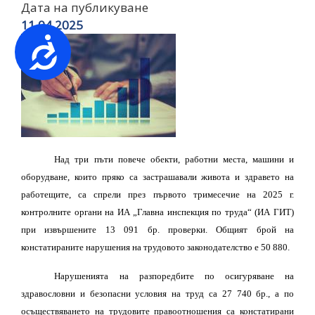
Дата на публикуване
11.04.2025
Достъпност
Над три пъти повече обекти, работни места, машини и
оборудване, които пряко са застрашавали живота и здравето на
работещите, са спрели през първото тримесечие на 2025 г.
контролните органи на ИА „Главна инспекция по труда“ (ИА ГИТ)
при извършените 13 091 бр. проверки. Общият брой на
констатираните нарушения на трудовото законодателство е 50 880.
Нарушенията на разпоредбите по осигуряване на
здравословни и безопасни условия на труд са 27 740 бр., а по
осъществяването на трудовите правоотношения са констатирани