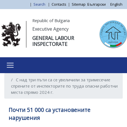
Skip
|
Search
|
Contacts
|
Sitemap
Български
English
to
main
Моля,
Republic of Bulgaria
content
обърнете
Executive Agency
внимание:
GENERAL LABOUR
Този
INSPECTORATE
уебсайт
разполага
със
система
за
С над три пъти са се увеличили за тримесечие
достъпност.
спрените от инспекторите по труда опасни работни
места спрямо 2024 г.
Почти 51 000 са установените
нарушения