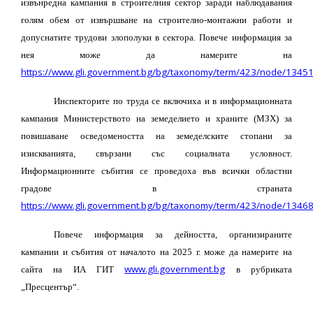
извънредна кампания в строителния сектор заради наблюдавания
голям обем от извършване на строително-монтажни работи и
допуснатите трудови злополуки в сектора. Повече информация за
нея може да намерите на
https://www.gli.government.bg/bg/taxonomy/term/423/node/1345
Инспекторите по труда се включиха и
в
информационната
кампания Министерството на земеделието и храните (МЗХ) за
повишаване осведомеността на земеделските стопани за
изискванията, свързани със социалната условност.
Информационните събития се проведоха във всички областни
градове в страната
https://www.gli.government.bg/bg/taxonomy/term/423/node/1346
Повече информация за дейността, организираните
кампании и събития от началото на 2025 г. може да намерите на
www.gli.government.bg
сайта на ИА ГИТ
в рубриката
„Пресцентър“.