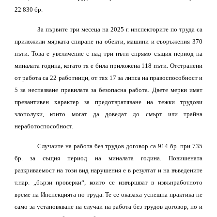
22 830 бр.
За първите три месеца на 2025 г. инспекторите по труда са
приложили мярката спиране на обекти, машини и съоръжения 370
пъти. Това е увеличение с над три пъти спрямо същия период на
миналата година, когато тя е била приложена 118 пъти. Отстранени
от работа са 22 работници, от тях 17 за липса на правоспособност и
5 за неспазване правилата за безопасна работа. Двете мерки имат
превантивен характер за предотвратяване на тежки трудови
злополуки, които могат да доведат до смърт или трайна
неработоспособност.
Случаите на работа без трудов договор са 914 бр. при 735
бр. за същия период на миналата година. Повишената
разкриваемост на този вид нарушения е в резултат и на въведените
т.нар. „бързи проверки“, които се извършват в извънработното
време на Инспекцията по труда. Те се оказаха успешна практика не
само за установяване на случаи на работа без трудов договор, но и