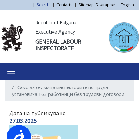
Skip
|
Search
|
Contacts
|
Sitemap
Български
English
to
main
Моля,
Republic of Bulgaria
content
обърнете
Executive Agency
внимание:
GENERAL LABOUR
Този
INSPECTORATE
уебсайт
разполага
със
система
за
Само за седмица инспекторите по труда
достъпност.
установиха 163 работници без трудови договори
Дата на публикуване
27.03.2026
Достъпност