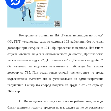
Контролните органи на ИА „Главна инспекция по труда“
(ИА ГИТ) установиха само за седмица 163 работници без трудови
договори при извършени 1011 бр. проверки за периода. Най-много
от установените лица са в икономическите дейности „Производство
на хранителни продукти“, „Строителство“ и „Търговия на дребно“.
От началото на годината установените работещи без трудов
договор са 735. При всеки такъв случай инспекторите по труда
задължително съставят акт за установяване на административно
нарушение. Санкцията според Кодекса на труда е от 766 евро до
7669 евро.
От Инспекцията по труда напомнят на работещите, че за да
бъдат защитени техните трудови права
, следва
да не се съгласяват