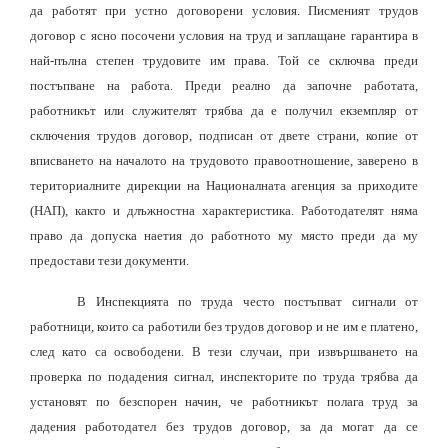
да работят при устно договорени условия. Писменият трудов
договор с ясно посочени условия на труд и заплащане гарантира в
най-пълна степен трудовите им права. Той се сключва преди
постъпване на работа. Преди реално да започне работата,
работникът или служителят трябва да е получил екземпляр от
сключения трудов договор, подписан от двете страни, копие от
вписването на началото на трудовото правоотношение, заверено в
териториалните дирекции на Националната агенция за приходите
(НАП), както и длъжностна характеристика. Работодателят няма
право да допуска наетия до работното му място преди да му
предостави тези документи.
В Инспекцията по труда често постъпват сигнали от
работници, които са работили без трудов договор и не им е платено,
след като са освободени. В тези случаи, при извършването на
проверка по подадения сигнал, инспекторите по труда трябва да
установят по безспорен начин, че работникът полага труд за
дадения работодател без трудов договор, за да могат да се