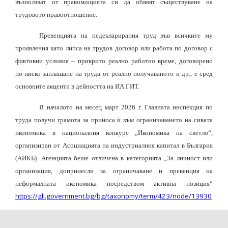
възползват от правомощията си да обявят съществуване на
трудовото правоотношение.
Превенцията на недекларирания труд във всичките му
проявления като липса на трудов договор или работа по договор с
фиктивни условия – прикрито реално работно време, договорено
по-ниско заплащане на труда от реално получаваното и др., е сред
основните акценти в дейността на ИА ГИТ.
В началото на месец март 2026 г. Главната инспекция по
труда получи грамота за приноса ѝ към ограничаването на сивата
икономика в националния конкурс „Икономика на светло“,
организиран от Асоциацията на индустриалния капитал в България
(АИКБ). Агенцията беше отличена в категорията „За личност или
организация, допринесли за ограничаване и превенция на
неформалната икономика посредством активна позиция“
https://gli.government.bg/bg/taxonomy/term/423/node/13930