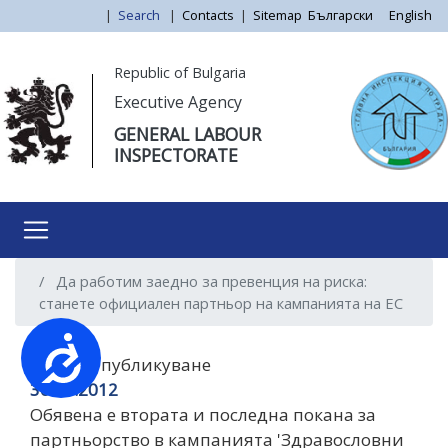
Skip
|
Search
|
Contacts
|
Sitemap
Български
English
to
main
Моля,
Republic of Bulgaria
content
обърнете
Executive Agency
внимание:
GENERAL LABOUR
Този
INSPECTORATE
уебсайт
разполага
със
система
за
Да работим заедно за превенция на риска:
достъпност.
станете официален партньор на кампанията на ЕС
Достъпност
Дата на публикуване
30.08.2012
Обявена е втората и последна покана за
партньорство в кампанията 'Здравословни