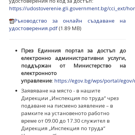
удостоверения по код за достъп:
https://udostoverenie.gli.government.bg/cci_ext/ho
Ръководство за онлайн създаване на
удостоверения.pdf
(1.89 MB)
През Единния портал за достъп до
електронно административни услуги,
поддържан от Министерство на
електронното
управление
:
https://egov.bg/wps/portal/egov/
Заявяване на място - в нашите
Дирекции „Инспекция по труда“ чрез
подаване на писмено заявление – в
рамките на установеното работно
време от 09.00 до 17.30 служител в
Дирекция „Инспекция по труда“