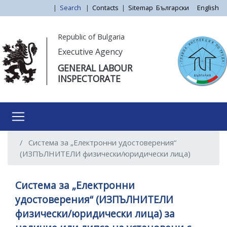
Skip
|
Search
|
Contacts
|
Sitemap
Български
English
to
main
Моля,
Republic of Bulgaria
content
обърнете
Executive Agency
внимание:
GENERAL LABOUR
Този
INSPECTORATE
уебсайт
разполага
със
система
за
Система за „Електронни удостоверения“
достъпност.
(ИЗПЪЛНИТЕЛИ физически/юридически лица)
Система за „Електронни
удостоверения“ (ИЗПЪЛНИТЕЛИ
физически/юридически лица) за