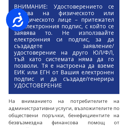
ВНИМАНИЕ: Удостоверението се
издава на физическото или
Достъпност
юридическото лице – притежател
на електронния подпис, с който се
заявява то. Не използвайте
електронния си подпис, за да
създадете заявление/
удостоверение на друго ЮЛ/ФЛ,
тъй като системата няма да го
позволи. Тя е настроена да вземе
ЕИК или ЕГН от Вашия електронен
подпис и да създаде/генерира
УДОСТОВЕРЕНИЕ
На вниманието на потребителите на
административни услуги, възложителите по
обществени поръчки, бенефициентите на
безвъзмездна финансова помощ от