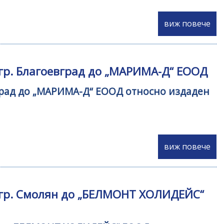
виж повече
 гр. Благоевград до „МАРИМА-Д“ ЕООД
вград до „МАРИМА-Д“ ЕООД относно издаден
виж повече
- гр. Смолян до „БЕЛМОНТ ХОЛИДЕЙС“