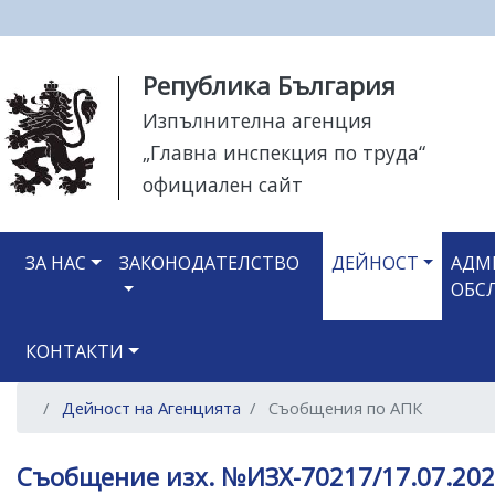
Моля,
Република България
обърнете
Изпълнителна агенция
внимание:
„Главна инспекция по труда“
Този
уебсайт
официален сайт
разполага
със
Main navigation
система
ЗА НАС
ЗАКОНОДАТЕЛСТВО
ДЕЙНОСТ
АДМ
за
ОБС
достъпност.
Натиснете
КОНТАКТИ
Control-
F11
Дейност на Агенцията
Съобщения по АПК
за
настройка
на
Съобщение изх. №ИЗХ-70217/17.07.202