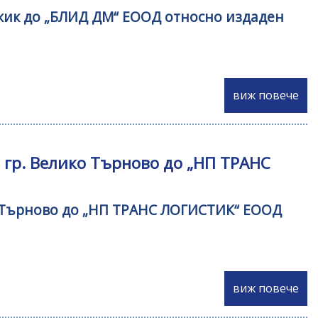
рджик до „БЛИД ДМ“ ЕООД относно издаден
виж повече
- гр. Велико Търново до „НП ТРАНС
ко Търново до „НП ТРАНС ЛОГИСТИК“ ЕООД
виж повече