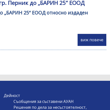
гр. Перник до „БАРИН 25“ ЕООД
 до „БАРИН 25“ ЕООД относно издаден
виж повече
Дейност
Съобщения за съставени АУАН
Решения по дела за несъстоятелност,