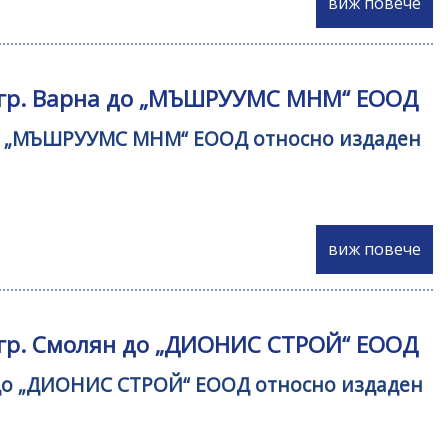
виж повече
 - гр. Варна до „МЪШРУУМС МНМ“ ЕООД
а до „МЪШРУУМС МНМ“ ЕООД относно издаден
виж повече
- гр. Смолян до „ДИОНИС СТРОЙ“ ЕООД
н до „ДИОНИС СТРОЙ“ ЕООД относно издаден