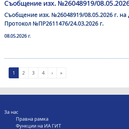
Съобщение изх. №26048919/08.05.2026 
Съобщение изх. №26048919/08.05.2026 г. на
Протокол №ПР2611476/24.03.2026 г.
08.05.2026 г.
Current
1
Page
2
Page
3
Page
4
›
››
»
Last »
Pagination
page
MAIN
За нас
NAVIGATION
Правна рамка
Функции на ИА ГИТ