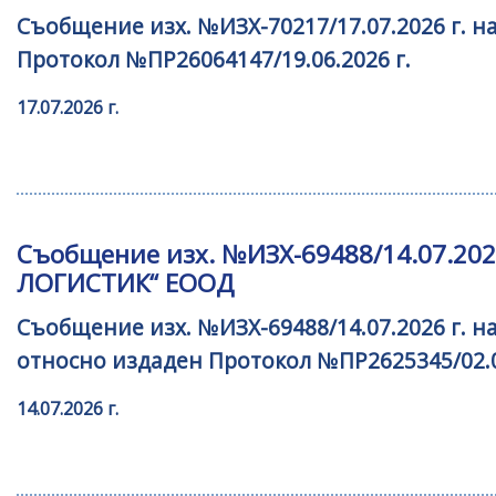
уебсайта
Съобщение изх. №ИЗХ-70217/17.07.2026 г. н
за
хора
Протокол №ПР26064147/19.06.2026 г.
със
17.07.2026 г.
зрителни
увреждания,
които
използват
екранен
четец;
Съобщение изх. №ИЗХ-69488/14.07.2026
Натиснете
ЛОГИСТИК“ ЕООД
Control-
F10,
Съобщение изх. №ИЗХ-69488/14.07.2026 г. 
за
относно издаден Протокол №ПР2625345/02.0
да
отворите
14.07.2026 г.
меню
за
достъпност