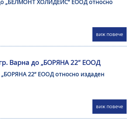
ян до „БЕЛМОНТ ХОЛИДЕЙС“ ЕООД относно
виж повече
гр. Варна до „БОРЯНА 22“ ЕООД
до „БОРЯНА 22“ ЕООД относно издаден
виж повече