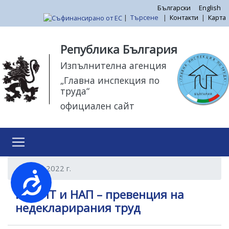
Премини
Български
English
|
Търсене
|
Контакти
|
Карта
към
основното
Моля,
съдържание
обърнете
Република България
внимание:
Изпълнителна агенция
Този
„Главна инспекция по
уебсайт
труда“
разполага
официален сайт
със
система
за
достъпност.
Май 2022 г.
Достъпност
ИА ГИТ и НАП – превенция на
недекларирания труд