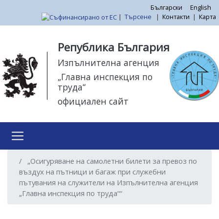
Премини
Български
English
|
Търсене
|
Контакти
|
Карта
към
основното
Моля,
съдържание
обърнете
Република България
внимание:
Изпълнителна агенция
Този
„Главна инспекция по
уебсайт
труда“
разполага
официален сайт
със
система
за
достъпност.
„Осигуряване на самолетни билети за превоз по
въздух на пътници и багаж при служебни
пътувания на служители на Изпълнителна агенция
„Главна инспекция по труда““