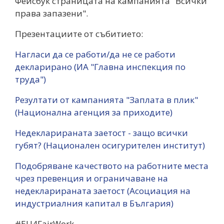
Фейсбук страницата на кампанията "Всички
права запазени".
Презентациите от събитието:
Нагласи да се работи/да не се работи
декларирано (ИА "Главна инспекция по
труда")
Резултати от кампанията "Заплата в плик"
(Национална агенция за приходите)
Недекларираната заетост - защо всички
губят? (Национален осигурителен институт)
Подобряване качеството на работните места
чрез превенция и ограничаване на
недекларираната заетост (Асоциация на
индустриалния капитал в България)
#EU4FairWork