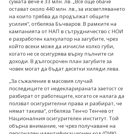
сумата вече е 33 млн. лв. „Все още обаче
остават около 440 млн. лв., за изсветляването
на които трябва да продължат общите
усилия“, отбеляза Бъчваров. В рамките на
кампанията от НАП в сътрудничество с НОИ
е разработен калкулатор на загубите, чрез
който всеки може да изчисли колко губи,
когато не се осигурява върху пълните си
доходи. В дългосрочен план загубите за
човек могат да бъдат десетки хиляди лева.
„За съжаление в масовия случай
последиците от недекларираната заетост се
разбират от работещите, когато се налага да
ползват осигурителни права и разбират, че
нямат такива“, отбеляза Тенчо Тенчев от
Националния осигурителен институт. Той
обърна внимание, че чрез получаване на
персонален идентификационен код (ПИК)