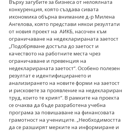
Върху загубите за бизнеса от нелоялната
конкуренция, която създава сивата
икономика обърна внимание д-р Милена
Ангелова, която представи някои резултати
от новия проект на АИКБ, насочен към
ограничаване на недекларираната заетост
„Подобряване достъпа до заетост и
качеството на работните места чрез
ограничаване и превенция на
недекларираната заетост“. Особено полезен
резултат е идентифицирането и
анализирането на новите форми на заетост
и рисковете за проявление на недеклариран
труд, които те крият“. В рамките на проекта
се очаква да бъде разработена учебна
програма за повишаване на финансовата
грамотност на учениците. „Необходимостта
да се разширят мерките на информиране и