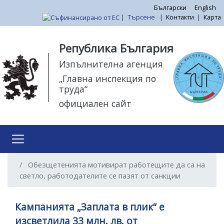
Премини
Български
English
|
Търсене
|
Контакти
|
Карта
към
основното
Моля,
съдържание
обърнете
Република България
внимание:
Изпълнителна агенция
Този
„Главна инспекция по
уебсайт
труда“
разполага
официален сайт
със
система
за
достъпност.
Обезщетенията мотивират работещите да са на
светло, работодателите се пазят от санкции
Кампанията „Заплата в плик“ е
изсветлила 33 млн. лв. от