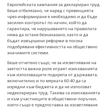
Европейската кампания за деклариран труд.
Беше отбелязано, че наред с превенцията
чрез информиране е необходимо и да бъде
засилен контролът по начин, който да
гарантира, че нарушаването на правилата
няма да остане безнаказано, както и да
бъдат извършени реформи в посока
подобряване ефективността на обществено
значимите системи.
Беше отчетено също, че за изсветляване на
заетостта важна роля играят изискванията
към използващите подкрепа от държавата,
включително и по мярката 60:40 да са
изрядни към бюджета и да не използват
недеклариран труд. Такива са изискванията
и към участниците в обществени поръчки,
което също е предпоставка за изсветляване