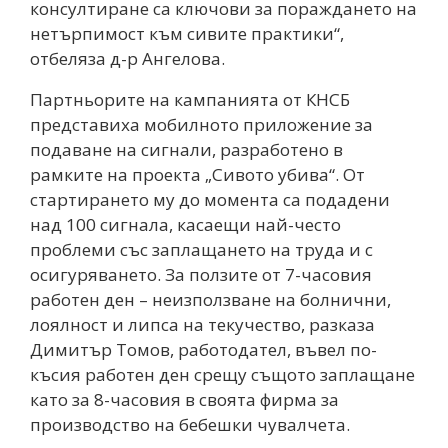
консултиране са ключови за пораждането на
нетърпимост към сивите практики“,
отбеляза д-р Ангелова.
Партньорите на кампанията от КНСБ
представиха мобилното приложение за
подаване на сигнали, разработено в
рамките на проекта „Сивото убива“. От
стартирането му до момента са подадени
над 100 сигнала, касаещи най-често
проблеми със заплащането на труда и с
осигуряването. За ползите от 7-часовия
работен ден – неизползване на болнични,
лоялност и липса на текучество, разказа
Димитър Томов, работодател, въвел по-
късия работен ден срещу същото заплащане
като за 8-часовия в своята фирма за
производство на бебешки чувалчета.