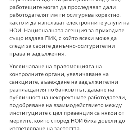
работещите могат да проследяват дали
работодателят им ги осигурява коректно,
както и да използват електронните услуги на
НОИ. Националната агенция за приходите
също издава ПИК, с който всеки може да
следи за своите данъчно-осигурителни
права и задължения.
Увеличаване на правомощията на
контролните органи, увеличаване на
санкциите, въвеждане на задължителни
разплащания по банков път, даване на
публичност на некоректните работодатели,
подобряване на взаимодействието между
институциите с цел превенция са някои от
мерките, които според НОИ биха довели до
изсветляване на заетостта.