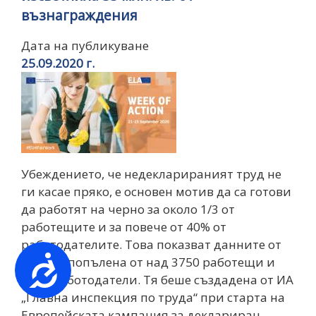
възнаграждения
Дата на публикуване
25.09.2020 г.
Убеждението, че недекларираният труд не
ги касае пряко, е основeн мотив да са готови
да работят на черно за около 1/3 от
работещите и за повече от 40% от
работодателите. Това показват данните от
Достъпност
анкета, попълена от над 3750 работещи и
1050 работодатели. Тя беше създадена от ИА
„Главна инспекция по труда“ при старта на
Европейската кампания за деклариран