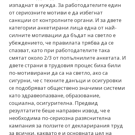
изпаднат в нужда. За работодателите един
от сериозните мотиви е да избегнат
санкции от контролните органи. И за двете
категории анкетирани лица една от най-
силните мотивации да бъдат на светло е
убеждението, че правилата трябва да се
спазват, като при работодатeлите така
смятат около 2/3 от попълнилите анкетата. И
двете страни в трудовия процес биха били
по-мотивирани да са на светло, ако са
сигурни, че с техните данъци и осигуровки
се подобряват обществено значими системи
като здравеопазване, образование,
социална, осигурителна. Предвид
резултатите беше направен извод, че е
необходимa по-сериозна разяснителна
кампания за ползите от декларирания труд
за всички, каквато е и основната цел на