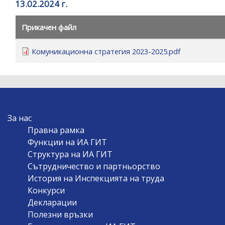
уебсайта
13.02.2024 г.
за
хора
Прикачен файл
със
зрителни
Комуникационна стратегия 2023-2025.pdf
увреждания,
които
използват
екранен
MAIN
четец;
За нас
NAVIGATION
Натиснете
Правна рамка
Control-
Функции на ИА ГИТ
F10,
Структура на ИА ГИТ
за
Сътрудничество и партньорство
да
История на Инспекцията на труда
отворите
Конкурси
меню
Декларации
за
Полезни връзки
достъпност