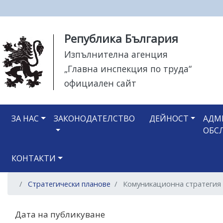
Моля,
Република България
обърнете
Изпълнителна агенция
внимание:
„Главна инспекция по труда“
Този
уебсайт
официален сайт
разполага
със
Main navigation
система
ЗА НАС
ЗАКОНОДАТЕЛСТВО
ДЕЙНОСТ
АДМ
за
ОБС
достъпност.
Натиснете
КОНТАКТИ
Control-
F11
Стратегически планове
Комуникационна стратегия
за
настройка
на
Дата на публикуване