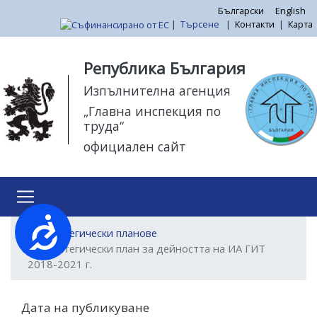
Премини
Български
English
|
Търсене
|
Контакти
|
Карта
към
основното
Моля,
съдържание
обърнете
Република България
внимание:
Изпълнителна агенция
Този
„Главна инспекция по
уебсайт
труда“
разполага
официален сайт
със
система
за
достъпност.
Достъпност
Стратегически планове
Стратегически план за дейността на ИА ГИТ
2018-2021 г.
Дата на публикуване