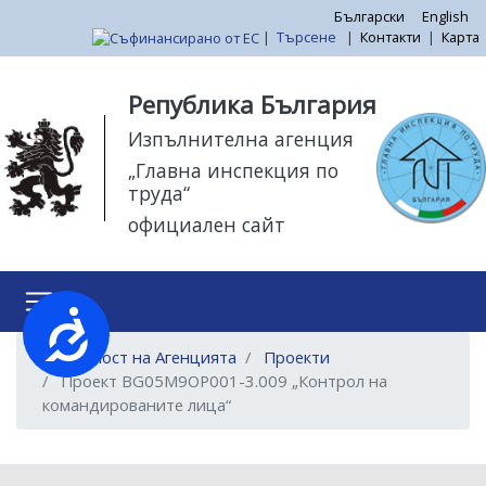
Премини
Български
English
|
Търсене
|
Контакти
|
Карта
към
основното
Моля,
съдържание
обърнете
Република България
внимание:
Изпълнителна агенция
Този
„Главна инспекция по
уебсайт
труда“
разполага
официален сайт
със
система
за
достъпност.
Достъпност
Дейност на Агенцията
Проекти ​​​​​​
Проект BG05M9OP001-3.009 „Контрол на
командированите лица“