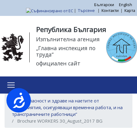
Премини
Български
English
|
Търсене
|
Контакти
|
Карта
към
основното
Моля,
съдържание
обърнете
Република България
внимание:
Изпълнителна агенция
Този
„Главна инспекция по
уебсайт
труда“
разполага
официален сайт
със
система
за
достъпност.
Достъпност
“Безопасност и здраве на наетите от
предприятия, осигуряващи временна работа, и на
трансграничните работници”
Brochure WORKERS 30_August_2017 BG