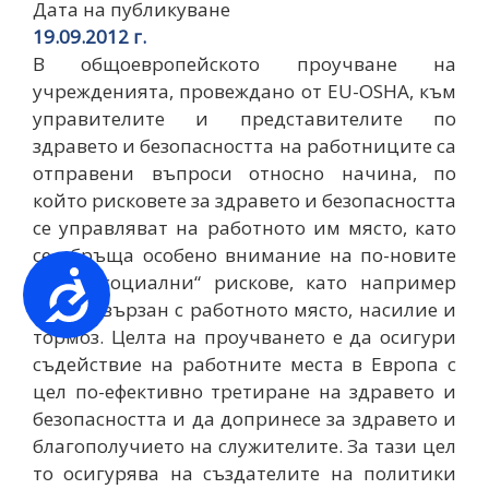
Дата на публикуване
19.09.2012 г.
В общоевропейското проучване на
учрежденията, провеждано от EU-OSHA, към
управителите и представителите по
здравето и безопасността на работниците са
отправени въпроси относно начина, по
който рисковете за здравето и безопасността
се управляват на работното им място, като
се обръща особено внимание на по-новите
Достъпност
„психо-социални“ рискове, като например
стрес, свързан с работното място, насилие и
тормоз. Целта на проучването е да осигури
съдействие на работните места в Европа с
цел по-ефективно третиране на здравето и
безопасността и да допринесе за здравето и
благополучието на служителите. За тази цел
то осигурява на създателите на политики