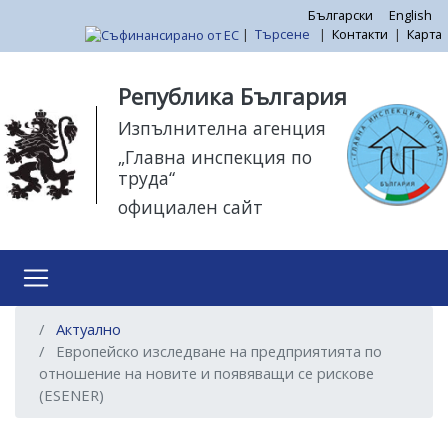
Премини
Български
English
|
Търсене
|
Контакти
|
Карта
към
основното
Моля,
съдържание
обърнете
Република България
внимание:
Изпълнителна агенция
Този
„Главна инспекция по
уебсайт
труда“
разполага
официален сайт
със
система
за
достъпност.
Актуално
Европейско изследване на предприятията по
отношение на новите и появяващи се рискове
(ESENER)