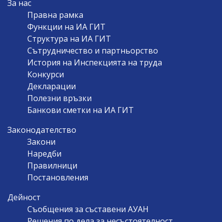
За нас
NAVIGATION
Правна рамка
Функции на ИА ГИТ
Структура на ИА ГИТ
Сътрудничество и партньорство
История на Инспекцията на труда
Конкурси
Декларации
Полезни връзки
Банкови сметки на ИА ГИТ
Законодателство
Закони
Наредби
Правилници
Постановления
Дейност
Съобщения за съставени АУАН
Решения по дела за несъстоятелност,