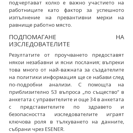
подчертават колко е важно участието на
работниците като фактор за успешното
изпълнение на превантивни мерки на
равнище работно място.
ПОДПОМАГАНЕ НА
ИЗСЛЕДОВАТЕЛИТЕ
Резултатите от проучването предоставят
някои незабавни и ясни послания; въпреки
това много от най-важната за създателите
на политики информация ще се набави след
по-подробни анализи. С помощта на
приблизително 53 въпроса „по същество“ в
анкетата с управителите и още 34 в анкетата
с представителите по здравето и
безопасността изследователите играят
ключова роля в тълкуването на данните,
събрани чрез ESENER.