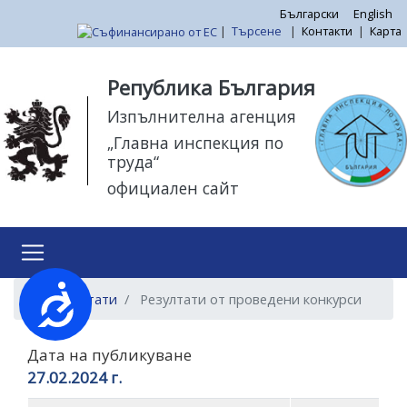
Премини
Български
English
|
Търсене
|
Контакти
|
Карта
към
основното
Моля,
съдържание
обърнете
Република България
внимание:
Изпълнителна агенция
Този
„Главна инспекция по
уебсайт
труда“
разполага
официален сайт
със
система
за
достъпност.
Достъпност
Резултати
Резултати от проведени конкурси
Дата на публикуване
27.02.2024 г.