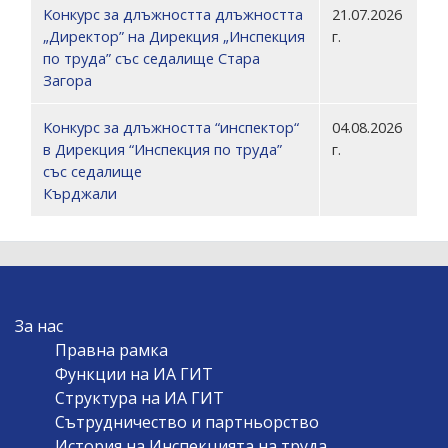
Kонкурс за длъжността длъжността
21.07.2026
„Директор” на Дирекция „Инспекция
г.
по труда” със седалище Стара
Загора
Kонкурс за длъжността “инспектор“
04.08.2026
в Дирекция “Инспекция по труда”
г.
със седалище
Кърджали
MAIN
За нас
NAVIGATION
Правна рамка
Функции на ИА ГИТ
Структура на ИА ГИТ
Сътрудничество и партньорство
История на Инспекцията на труда