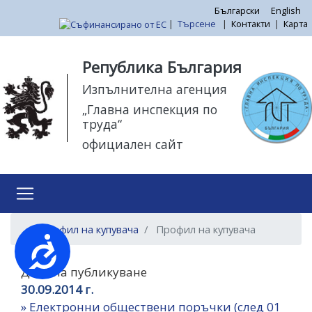
Премини
Български
English
|
Търсене
|
Контакти
|
Карта
към
основното
Моля,
съдържание
обърнете
Република България
внимание:
Изпълнителна агенция
Този
„Главна инспекция по
уебсайт
труда“
разполага
официален сайт
със
система
за
достъпност.
Профил на купувача
Профил на купувача
Достъпност
Дата на публикуване
30.09.2014 г.
»
Електронни обществени поръчки (след 01