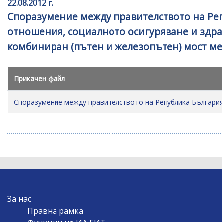
22.08.2012 г.
Споразумение между правителството на Реп
отношения, социалното осигуряване и здрав
комбиниран (пътен и железопътен) мост ме
Прикачен файл
Споразумение между правителството на Република България
MAIN
За нас
NAVIGATION
Правна рамка