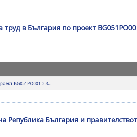
а труд в България по проект BG051PO001
 проект BG051PO001-2.3…
на Република България и правителствот