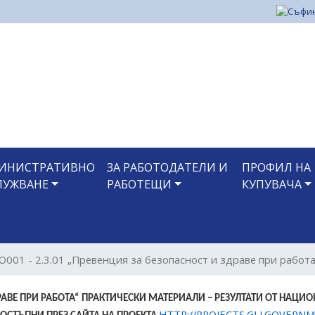
Премини
към
основното
съдържание
ИНИСТРАТИВНО
ЗА РАБОТОДАТЕЛИ И
ПРОФИЛ НА
ЛУЖВАНЕ
РАБОТЕЩИ
КУПУВАЧА
01 - 2.3.01 „Превенция за безопасност и здраве при работа
РАВЕ ПРИ РАБОТА“ ПРАКТИЧЕСКИ МАТЕРИАЛИ – РЕЗУЛТАТИ ОТ НАЦИ
HTTP://PROJECTS.GLI.GOVERN