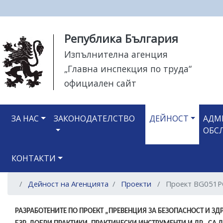
Моля,
Република България
обърнете
Изпълнителна агенция
внимание:
„Главна инспекция по труда“
Този
уебсайт
официален сайт
разполага
със
Main navigation
система
ЗА НАС
ЗАКОНОДАТЕЛСТВО
ДЕЙНОСТ
АДМ
за
ОБС
достъпност.
Натиснете
КОНТАКТИ
Control-
F11
Дейност на Агенцията
Проекти ​​​​​​
Проект BG051PO0
за
настройка
на
РАЗРАБОТЕНИТЕ ПО ПРОЕКТ „ПРЕВЕНЦИЯ ЗА БЕЗОПАСНОСТ И ЗД