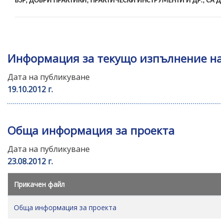
уебсайта
БЗР, ДОБРИ ПРАКТИКИ, ПРАКТИЧЕСКИ ИНСТРУМЕНТИ И ДР., СА 
за
хора
със
зрителни
Информация за текущо изпълнение на 
увреждания,
които
Дата на публикуване
използват
19.10.2012 г.
екранен
четец;
Натиснете
Обща информация за проекта
Control-
F10,
Дата на публикуване
за
23.08.2012 г.
да
отворите
Прикачен файл
меню
за
Обща информация за проекта
достъпност